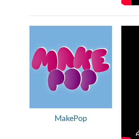
M
akePop