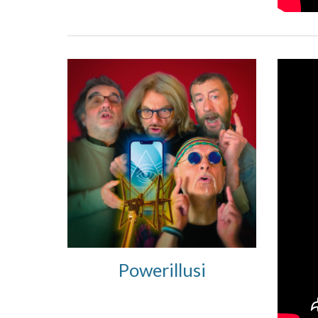
P
owerillusi