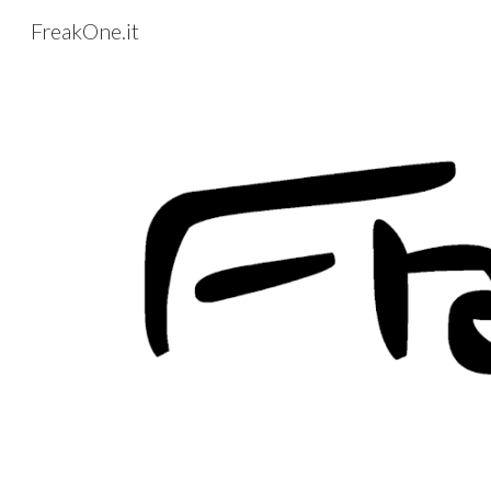
FreakOne.it
Sk