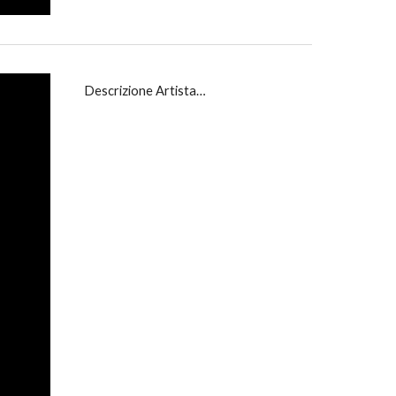
D
escrizione Artista…