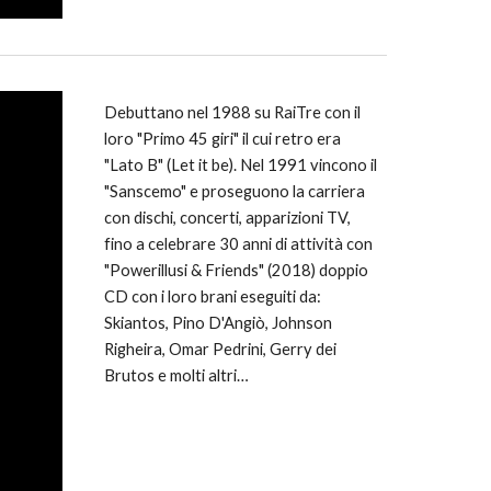
Debuttano nel 1988 su RaiTre con il
loro "Primo 45 giri" il cui retro era
"Lato B" (Let it be). Nel 1991 vincono il
"Sanscemo" e proseguono la carriera
con dischi, concerti, apparizioni TV,
fino a celebrare 30 anni di attività con
"Powerillusi & Friends" (2018) doppio
CD con i loro brani eseguiti da:
Skiantos, Pino D'Angiò, Johnson
Righeira, Omar Pedrini, Gerry dei
Brutos e molti altri…